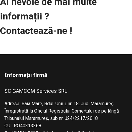
Ai nevoie de mai multe
informații ?
Contactează-ne !
Informații firmă
SC GAMCOM Services SRL
Adresă: Baia Mare, Bdul. Unirii, nr. 18, Jud. Maramureş
Înregistrată la Oficiul Registrului Comerțului de pe lângă
Tribunalul Maramureş, sub nr. J24/2217/2018
CUI: RO40313368