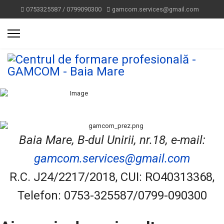
0753325587 / 0799090300
gamcom.services@gmail.com
Baia Mare, B-dul Unirii, nr.18, e-mail:
gamcom.services@gmail.com
R.C. J24/2217/2018, CUI: RO40313368,
Telefon: 0753-325587/0799-090300