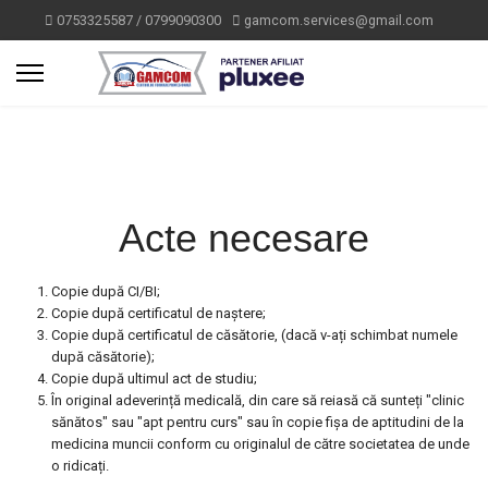
0753325587 / 0799090300
gamcom.services@gmail.com
Acte necesare
Copie după CI/BI;
Copie după certificatul de naștere;
Copie după certificatul de căsătorie, (dacă v-ați schimbat numele
după căsătorie);
Copie după ultimul act de studiu;
În original adeverință medicală, din care să reiasă că sunteți "clinic
sănătos" sau "apt pentru curs" sau în copie fișa de aptitudini de la
medicina muncii conform cu originalul de către societatea de unde
o ridicați.