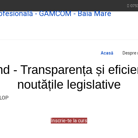
075
Acasă
Despre 
d - Transparența și eficie
noutățile legislative
Înscrie-te la curs