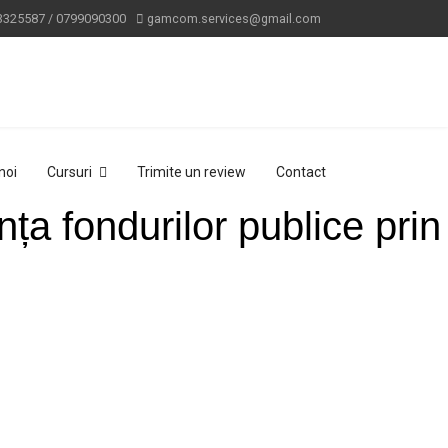
3325587 / 0799090300
gamcom.services@gmail.com
noi
Cursuri
Trimite un review
Contact
nța fondurilor publice prin