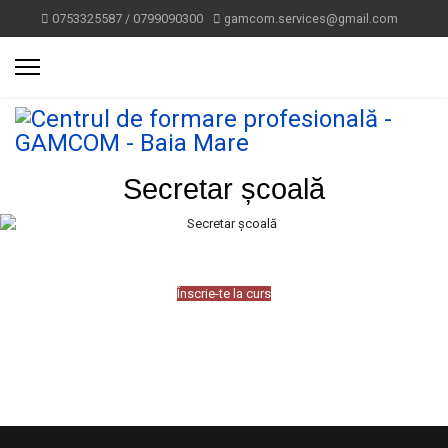
0753325587 / 0799090300
gamcom.services@gmail.com
Secretar școală
Înscrie-te la curs